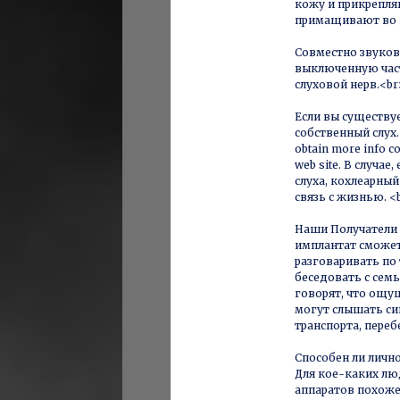
кожу и прикрепля
примащивают во в
Совместно звуков
выключенную част
слуховой нерв.<br
Если вы существуе
собственный слух. I
obtain more info 
web site. В случае
слуха, кохлеарны
связь с жизнью. <
Наши Получатели 
имплантат сможет
разговаривать по
беседовать с сем
говорят, что ощу
могут слышать си
транспорта, переб
Способен ли личн
Для кое-каких люд
аппаратов похоже