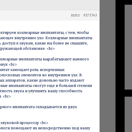
#173743
REPLY
ектируем кохлеарные имплантаты, с тем, чтобы
ающее внутреннее ухо. Кохлеарные имплантаты
 доступ к звукам, какие вы более не слышите,
кружающей обстановке. <br>
охлеарные имплантаты вырабатывают намного
звук <br>
нтат замещает роль испорченных
олосковых элементов во внутреннем ухе. В
вых аппаратов, какие довольно часто издают
рные имплантаты смогут еще в большей степени
тность звука и улучшить вашу способность
. <br>
арного имплантата складывается из двух
звуковой процессор <br>
ологи помещают их непосредственно под вашу