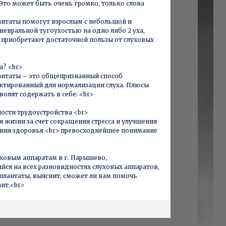
Это может быть очень громко, только слова
нтаты помогут взрослым с небольшой и
невральной тугоухостью на одно либо 2 уха,
е приобретают достаточной пользы от слуховых
а? <br>
антаты – это общепризнанный способ
ектированный для нормализации слуха. Плюсы
волят содержать в себе: <br>
сти трудоустройства <br>
 жизни за счет сокращения стресса и улучшения
ния здоровья <br> превосходнейшее понимание
уховым аппаратам в г. Парышево,
ся на всех разновидностях слуховых аппаратов,
лантаты, выяснит, сможет ли вам помочь
нт.<br>