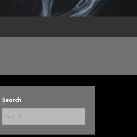
Search
Search
for: