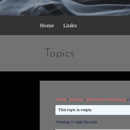
Home
Links
Topics
Home
›
Forums
›
Welcome to Our Forum
›
This topic is empty.
Viewing 0 reply threads