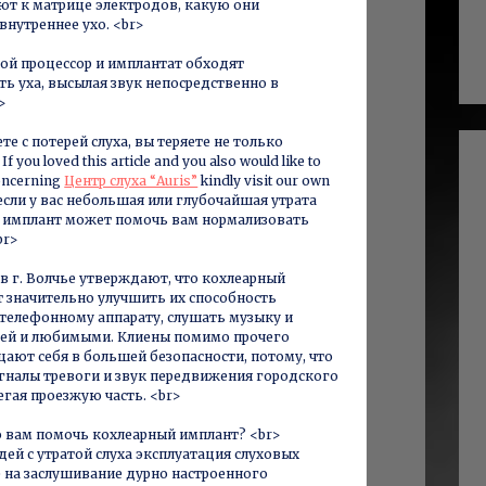
ют к матрице электродов, какую они
нутреннее ухо. <br>
ой процессор и имплантат обходят
ь уха, высылая звук непосредственно в
>
те с потерей слуха, вы теряете не только
f you loved this article and you also would like to
concerning
Центр слуха “Auris”
kindly visit our own
, если у вас небольшая или глубочайшая утрата
й имплант может помочь вам нормализовать
br>
в г. Волчье утверждают, что кохлеарный
 значительно улучшить их способность
 телефонному аппарату, слушать музыку и
ьей и любимыми. Клиены помимо прочего
щают себя в большей безопасности, потому, что
гналы тревоги и звук передвижения городского
егая проезжую часть. <br>
о вам помочь кохлеарный имплант? <br>
ей с утратой слуха эксплуатация слуховых
 на заслушивание дурно настроенного