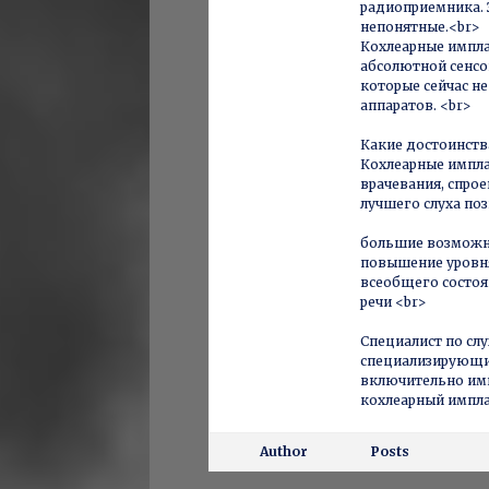
радиоприемника. 
непонятные.<br>
Кохлеарные импла
абсолютной сенсо
которые сейчас н
аппаратов. <br>
Какие достоинств
Кохлеарные импл
врачевания, спро
лучшего слуха поз
большие возможно
повышение уровня
всеобщего состоя
речи <br>
Специалист по сл
специализирующий
включительно имп
кохлеарный импла
Author
Posts