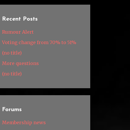
Recent Posts
Rumour Alert
Voting change from 70% to 51%
(no title)
More questions
(no title)
Forums
Membership news