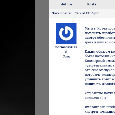
Author
Posts
November 20, 2022 at 12:56 pm
Мы в г. Круча про
поменять неработ
смогут обеспечить
даже в шумной о
normacasillas
Каким образом к
8
более настоящий 
Guest
Кохлеарный импла
чувствительных в
отличие от слухо
погромче, кохлеа
улучшить контрас
понимать диалоги
Устройство кохле
звеньев: <br>
имплант внешний 
хирурги-имплант