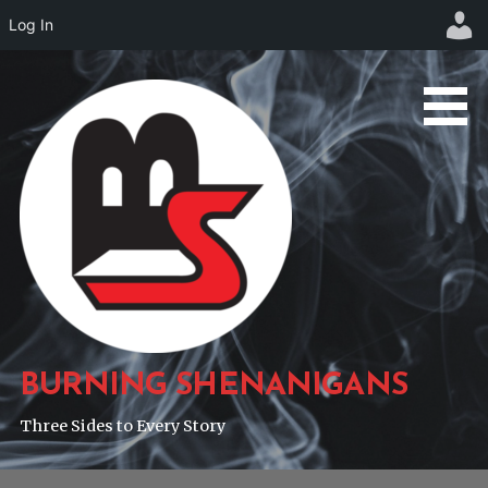
Log In
Skip
to
content
BURNING SHENANIGANS
Three Sides to Every Story