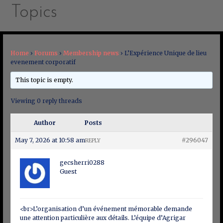
Topics
Home
›
Forums
›
Membership news
›
L’Expérience Unique de lieu
evenement corporatif
This topic is empty.
Viewing 0 reply threads
Author
Posts
May 7, 2026 at 10:58 am
#296047
REPLY
gecsherri0288
Guest
<br>L’organisation d’un événement mémorable demande
une attention particulière aux détails. L’équipe d’Agrigar