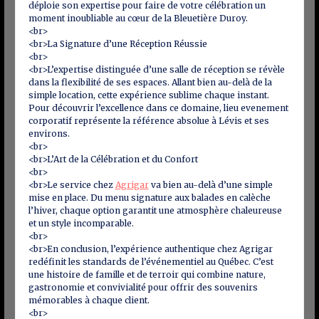
déploie son expertise pour faire de votre célébration un
moment inoubliable au cœur de la Bleuetière Duroy.
<br>
<br>La Signature d’une Réception Réussie
<br>
<br>L’expertise distinguée d’une salle de réception se révèle
dans la flexibilité de ses espaces. Allant bien au-delà de la
simple location, cette expérience sublime chaque instant.
Pour découvrir l’excellence dans ce domaine, lieu evenement
corporatif représente la référence absolue à Lévis et ses
environs.
<br>
<br>L’Art de la Célébration et du Confort
<br>
<br>Le service chez
Agrigar
va bien au-delà d’une simple
mise en place. Du menu signature aux balades en calèche
l’hiver, chaque option garantit une atmosphère chaleureuse
et un style incomparable.
<br>
<br>En conclusion, l’expérience authentique chez Agrigar
redéfinit les standards de l’événementiel au Québec. C’est
une histoire de famille et de terroir qui combine nature,
gastronomie et convivialité pour offrir des souvenirs
mémorables à chaque client.
<br>